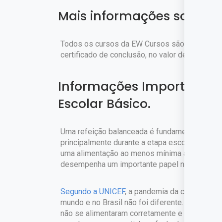
Mais informações sobre o
Todos os cursos da EW Cursos são gratuitos. 
certificado de conclusão, no valor de
R$ 45,90,
Informações Importantes 
Escolar Básico.
Uma refeição balanceada é fundamental para o
principalmente durante a etapa escolar. Muita
uma alimentação ao menos mínima ao longo do
desempenha um importante papel neste proc
Segundo a UNICEF
, a pandemia da covid 19 at
mundo e no Brasil não foi diferente. Entre ju
não se alimentaram corretamente e até deixar