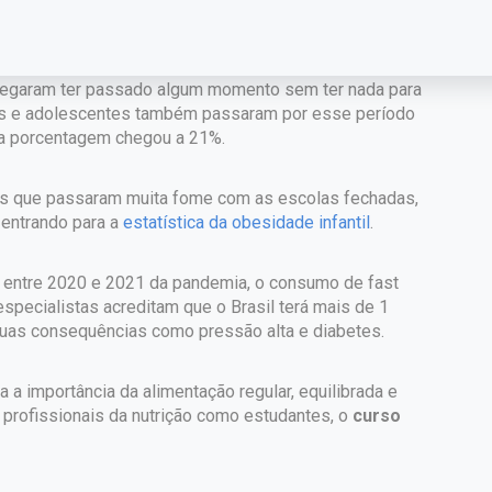
 do isolamento.
a nesse período o índice passou de 6% para 13% e ao
egaram ter passado algum momento sem ter nada para
as e adolescentes também passaram por esse período
 a porcentagem chegou a 21%.
ens que passaram muita fome com as escolas fechadas,
 entrando para a
estatística da obesidade infantil
.
 entre 2020 e 2021 da pandemia, o consumo de fast
pecialistas acreditam que o Brasil terá mais de 1
suas consequências como pressão alta e diabetes.
 a importância da alimentação regular, equilibrada e
ar profissionais da nutrição como estudantes, o
curso