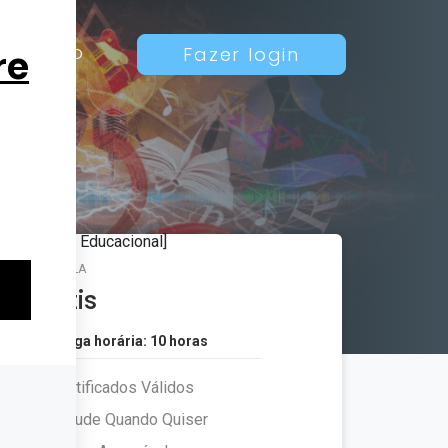
Contato
Fazer login
MATRÍCULA
Grátis
Carga horária: 10 horas
Certificados Válidos
Estude Quando Quiser