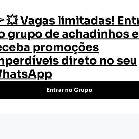
os
Quem Somos
Certificado
Blog
cacional
ucacional
rátis e Online! Aprofunde seus
senvolvimento estudantil.