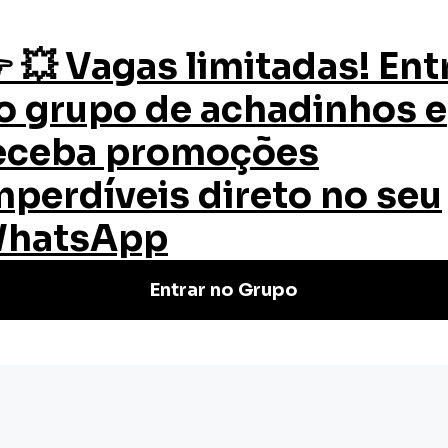
os
Quem Somos
Certificado
Blog
ial
cial
is e online. Inscreva-se agora,
reira hoje mesmo!