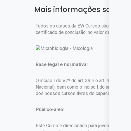
Mais informações sobre o
Todos os cursos da EW Cursos são gratuitos. 
certificado de conclusão, no valor de
R$ 45,90
Base legal e normativa:
O inciso I do §2º do art. 39 e o art. 42 da Lei
Nacional), bem como o inciso I do art. 1º do 
dos nossos cursos livres de capacitação profi
Público-alvo:
Este Curso é direcionado para jovens e adultos