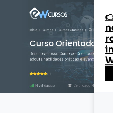
Curs
Orientador Soc
Início
Cursos
Cursos Gratuitos
Curso Orientador So
Descubra nosso Curso de Orientador Social grát
adquira habilidades práticas e avance sua car
(1)
Nivel Básico
Certificado: 40 horas