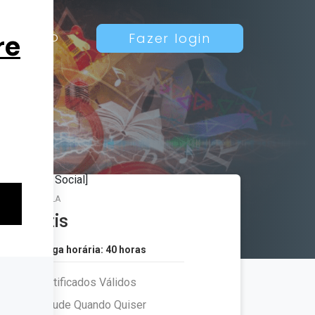
Contato
Fazer login
MATRÍCULA
Grátis
Carga horária: 40 horas
Certificados Válidos
Estude Quando Quiser