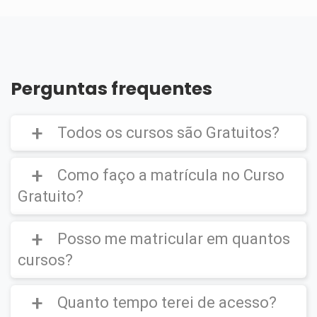
Perguntas frequentes
Todos os cursos são Gratuitos?
Como faço a matrícula no Curso
Gratuito?
Curso Gratuito,
porém caso deseje emitir o
Certificado Digital é cobrado uma taxa de
Posso me matricular em quantos
CLIQUE AQUI
para ver um vídeo de como
R$39,90
efetuar a matrícula em um
Curso Gratuito
.
cursos?
Quanto tempo terei de acesso?
Você poderá se matricular em quantos