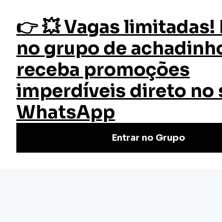
fazer login
Perícia Ambiental
Início
Cursos
Cursos Gratuitos
Curso Perícia Ambiental
Curso de Perícia Ambiental Grátis e Online da EW: aprenda
técnicas essenciais para atuar em perícias ambientais e
impulsione sua carreira!
(1)
Nivel Básico
Certificado: 30 horas