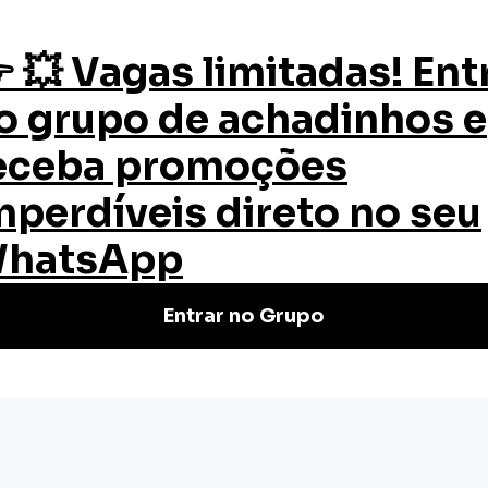
os
Quem Somos
Certificado
Blog
ório Estratégico
sório Estratégico
aça neste curso online. Descubra
 resultados nos negócios.