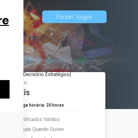
Contato
Fazer login
MATRÍCULA
Grátis
Carga horária: 20 horas
Certificados Válidos
Estude Quando Quiser