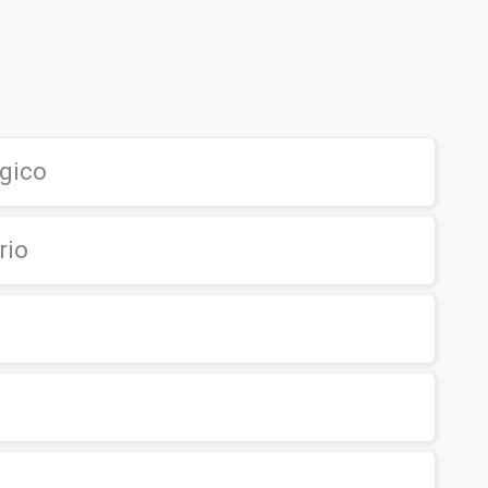
égico
rio