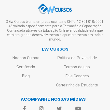
certificado impresso, o aluno deverá entrar
vontade, mesmo não tendo interesse em
em contato pelo e-mail:
solicitar o certificado de todos ou de nenhum.
contato@ewcursos.com.br
, para verificar o
custo de envio.
Não haverá bloqueio ou restrição de
O Ew Cursos é uma empresa escrita no CNPJ: 12.301.010/0001-
46 voltada especificamente para a Formação e Capacitação
acesso aos alunos que não solicitarem o
Continuada através da Educação Online, modalidade esta que
certificado.
está em grande desenvolvimento e aprimoramento em todo o
mundo.
EW CURSOS
Nossos Cursos
Política de Privacidade
Certificado
Termos de uso
Blog
Fale Conosco
Carteirinha de Estudante
ACOMPANHE NOSSAS MÍDIAS