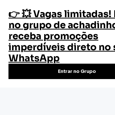
fazer login
Provas no Direito Trabalhista
Início
Cursos
Cursos Gratuitos
Curso Provas no Direito
Trabalhista
Explore o curso gratuito e online de Provas no Direito
Trabalhista da EW. Aumente seu conhecimento jurídico.
Inscreva-se já e potencialize sua carreira!
Nivel Básico
Certificado: 10 horas