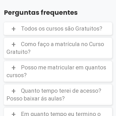
Perguntas frequentes
Todos os cursos são Gratuitos?
Como faço a matrícula no Curso
Gratuito?
Curso Gratuito,
porém caso deseje emitir o
Certificado Digital é cobrado uma taxa de
Posso me matricular em quantos
CLIQUE AQUI
para ver um vídeo de como
R$39,90
efetuar a matrícula em um
Curso Gratuito
.
cursos?
Quanto tempo terei de acesso?
Você poderá se matricular em quantos
cursos desejar.
Posso baixar ás aulas?
IMPORTANTE
(O certificado Digital não é
enviado para sua residência, este ficará
disponível em seu ambiente virtual para
Em quanto tempo eu termino o
Após matrícula você terá direito de
acessar
download e impressão).