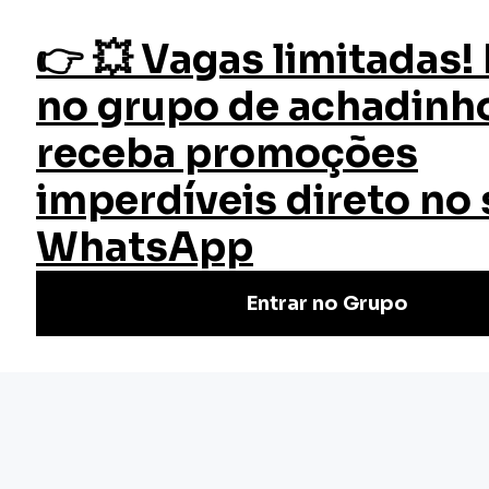
fazer login
Psicopedagogia
Início
Cursos
Cursos Gratuitos
Curso Psicopedagogia
Curso de Psicopedagogia Online Grátis: Aprenda
estratégias e técnicas para ajudar alunos com dificuldades
de aprendizagem. Matricule-se!
Nivel Básico
Certificado: 20 horas