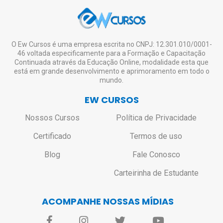
certificado impresso, o aluno deverá entrar
vontade, mesmo não tendo interesse em
em contato pelo e-mail:
solicitar o certificado de todos ou de nenhum.
contato@ewcursos.com.br
, para verificar o
custo de envio.
Não haverá bloqueio ou restrição de
O Ew Cursos é uma empresa escrita no CNPJ: 12.301.010/0001-
46 voltada especificamente para a Formação e Capacitação
acesso aos alunos que não solicitarem o
Continuada através da Educação Online, modalidade esta que
certificado.
está em grande desenvolvimento e aprimoramento em todo o
mundo.
EW CURSOS
Nossos Cursos
Política de Privacidade
Certificado
Termos de uso
Blog
Fale Conosco
Carteirinha de Estudante
ACOMPANHE NOSSAS MÍDIAS