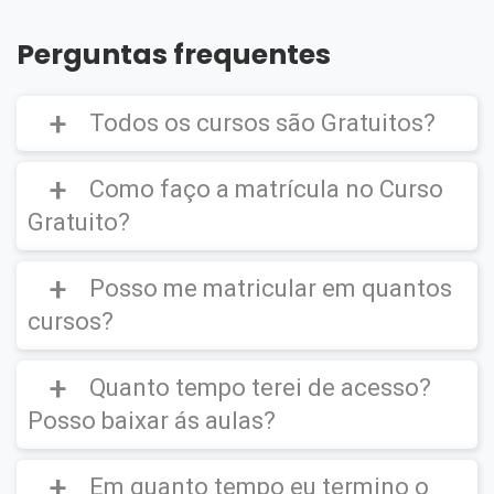
Perguntas frequentes
Todos os cursos são Gratuitos?
Como faço a matrícula no Curso
Gratuito?
Curso Gratuito,
porém caso deseje emitir o
Certificado Digital é cobrado uma taxa de
Posso me matricular em quantos
CLIQUE AQUI
para ver um vídeo de como
R$39,90
efetuar a matrícula em um
Curso Gratuito
.
cursos?
Quanto tempo terei de acesso?
Você poderá se matricular em quantos
cursos desejar.
Posso baixar ás aulas?
IMPORTANTE
(O certificado Digital não é
enviado para sua residência, este ficará
disponível em seu ambiente virtual para
Em quanto tempo eu termino o
Após matrícula você terá direito de
acessar
download e impressão).