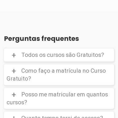
Perguntas frequentes
Todos os cursos são Gratuitos?
Como faço a matrícula no Curso
Gratuito?
Curso Gratuito,
porém caso deseje emitir o
Certificado Digital é cobrado uma taxa de
Posso me matricular em quantos
CLIQUE AQUI
para ver um vídeo de como
R$39,90
efetuar a matrícula em um
Curso Gratuito
.
cursos?