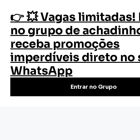
fazer login
Terapia de Casal
Início
Cursos
Curso Terapia de Casal
Descubra a arte da conexão no Curso de Terapia de Casal
Grátis e Online da EW. Aprofunde relacionamentos através
de técnicas comprovadas. Inscreva-se já!
(1)
Nivel Básico
Certificado: 30 horas