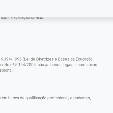
Concluído o curso, o aluno poderá optar pela compra do
, após a avaliação on-line.
 nº 9.394/1996 (Lei de Diretrizes e Bases da Educação
Decreto nº 5.154/2004, são as bases legais e normativas
ssional.
 em busca de qualificação profissional, estudantes,