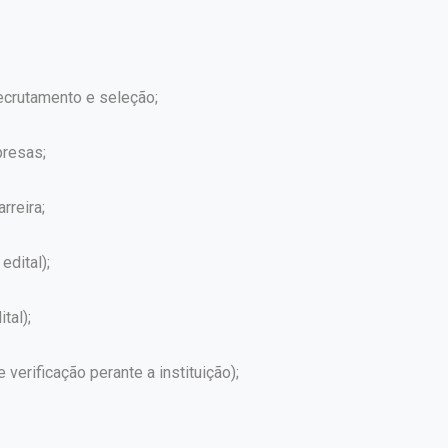
crutamento e seleção;
presas;
rreira;
edital);
tal);
erificação perante a instituição);