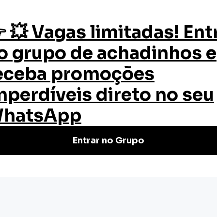
os
Quem Somos
Certificado
Blog
Ansiedade
 Ansiedade
e Grátis e Online da EW Cursos!
dade e melhorar sua vida.