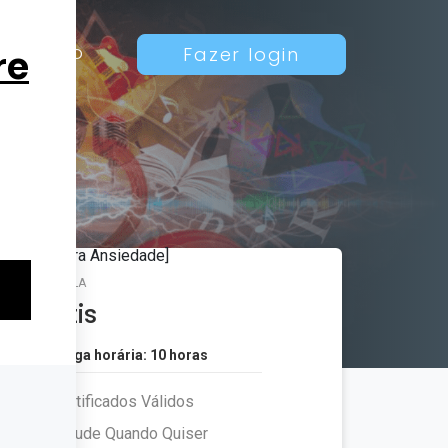
Contato
Fazer login
MATRÍCULA
Grátis
Carga horária: 10 horas
Certificados Válidos
Estude Quando Quiser