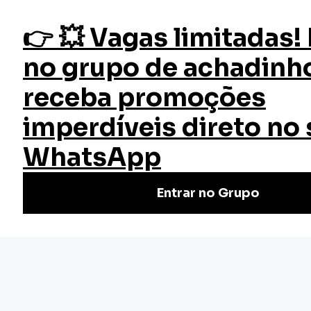
fazer login
Windows 11
Início
Cursos
Cursos Gratuitos
Curso Windows 11
Aprenda Windows 11 grátis e online com o curso da EW!
Domine o sistema, truques e dicas. Inscreva-se já e otimize
sua experiência no PC!
Nivel Básico
Certificado: 10 horas