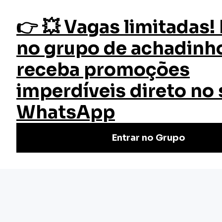
fazer login
Início
Cursos
Cursos Gratuitos
NR 13 Caldeiras, Vasos de Pressão e Tubulações
Curso NR 13 Caldeiras, Vasos de
Pressão e Tubulações
Faça o Curso de NR 13 Básico Online e Gratuito |
Certificado válido em todo Brasil. Não perca tempo, venha
conferir. Cursos rápidos e de qualidade.
(3)
Nivel Básico
Certificado: 40 horas