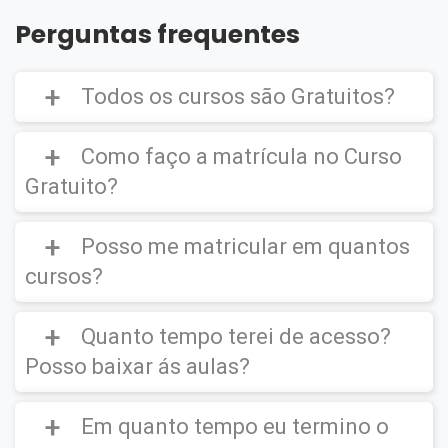
Perguntas frequentes
Todos os cursos são Gratuitos?
Como faço a matrícula no Curso
Gratuito?
Curso Gratuito,
porém caso deseje emitir o
Certificado Digital é cobrado uma taxa de
Posso me matricular em quantos
CLIQUE AQUI
para ver um vídeo de como
R$39,90
efetuar a matrícula em um
Curso Gratuito
.
cursos?
Quanto tempo terei de acesso?
Você poderá se matricular em quantos
cursos desejar.
Posso baixar ás aulas?
IMPORTANTE
(O certificado Digital não é
enviado para sua residência, este ficará
disponível em seu ambiente virtual para
Em quanto tempo eu termino o
Após matrícula você terá direito de
acessar
download e impressão).