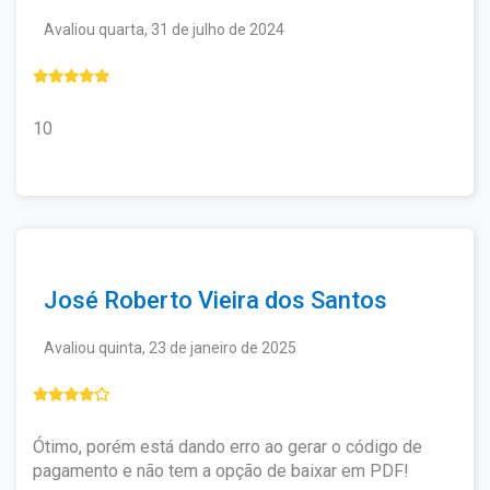
vontade, mesmo não tendo interesse em
em contato pelo e-mail:
solicitar o certificado de todos ou de nenhum.
Avaliou quarta, 31 de julho de 2024
contato@ewcursos.com.br
, para verificar o
custo de envio.
Não haverá bloqueio ou restrição de
acesso aos alunos que não solicitarem o
certificado.
10
José Roberto Vieira dos Santos
Avaliou quinta, 23 de janeiro de 2025
Ótimo, porém está dando erro ao gerar o código de
pagamento e não tem a opção de baixar em PDF!