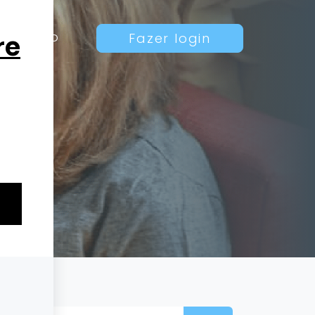
Contato
Fazer login