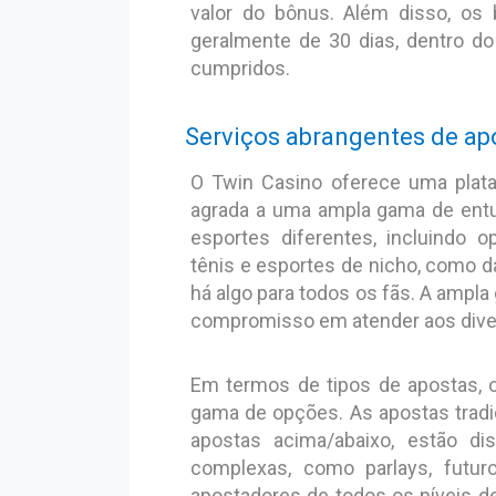
valor do bônus. Além disso, os
geralmente de 30 dias, dentro do
cumpridos.
Serviços abrangentes de ap
O Twin Casino oferece uma plata
agrada a uma ampla gama de entu
esportes diferentes, incluindo 
tênis e esportes de nicho, como d
há algo para todos os fãs. A amp
compromisso em atender aos diver
Em termos de tipos de apostas,
gama de opções. As apostas tradic
apostas acima/abaixo, estão d
complexas, como parlays, futur
apostadores de todos os níveis d