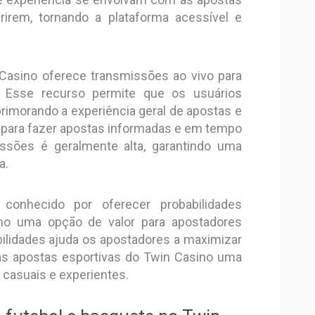
rirem, tornando a plataforma acessível e
Casino oferece transmissões ao vivo para
 Esse recurso permite que os usuários
rimorando a experiência geral de apostas e
para fazer apostas informadas e em tempo
issões é geralmente alta, garantindo uma
a.
conhecido por oferecer probabilidades
mo uma opção de valor para apostadores
bilidades ajuda os apostadores a maximizar
 as apostas esportivas do Twin Casino uma
 casuais e experientes.