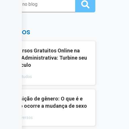
ais lidos
1
10 Cursos Gratuitos Online na
Área Administrativa: Turbine seu
Currículo
Estudos
2
Transição de gênero: O que é e
como ocorre a mudança de sexo
Diversos