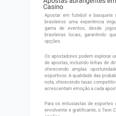
Apostas abrangentes em 
Casino
Apostar em futebol e basquete 
brasileiros uma experiência ini
gama de eventos, desde jogos 
brasileiras locais, garantindo 
opções.
Os apostadores podem explorar u
de apostas, incluindo linhas de di
oferecendo amplas oportunida
esportivos. A qualidade das proba
nota, oferecendo taxas competiti
acrescentam emoção a cada apost
Para os entusiastas de esportes
envolvente e gratificante, o Twi