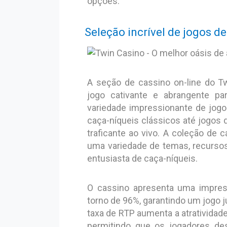
opções.
Seleção incrível de jogos d
A seção de cassino on-line do T
jogo cativante e abrangente pa
variedade impressionante de jogo
caça-níqueis clássicos até jogos
traficante ao vivo. A coleção de 
uma variedade de temas, recursos
entusiasta de caça-níqueis.
O cassino apresenta uma impres
torno de 96%, garantindo um jogo j
taxa de RTP aumenta a atratividade
permitindo que os jogadores d