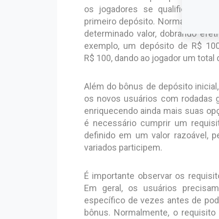
os jogadores se qualificam pa
primeiro depósito. Normalmente,
determinado valor, dobrando efeti
exemplo, um depósito de R$ 100
R$ 100, dando ao jogador um total 
Além do bônus de depósito inicia
os novos usuários com rodadas gr
enriquecendo ainda mais suas opç
é necessário cumprir um requisi
definido em um valor razoável, 
variados participem.
É importante observar os requisi
Em geral, os usuários precis
específico de vezes antes de po
bônus. Normalmente, o requisito