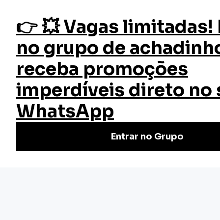
fazer login
Educação
Início
Blogs
Confira todos nossos artigos na
área de Educação
Em nosso blog você encontra vários artigos que irá ajudar
e aqui nessa categoria você verá Dicas na área da
Educação para aproveitar melhor nossos cursos