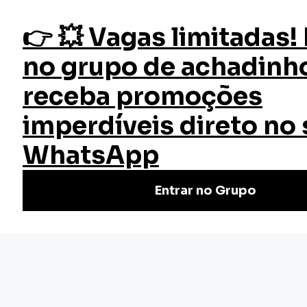
fazer login
Saúde e Beleza
Início
Blogs
Artigos em Saúde e Beleza
Dicas e novidades sobre saúde e beleza.