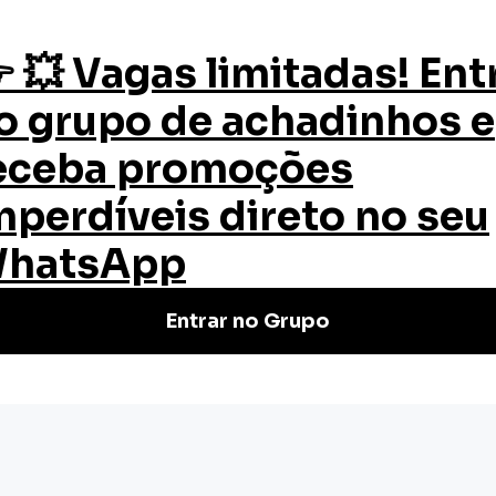
os
Quem Somos
Certificado
Blog
m negócio próprio e 5 dicas para ter sucesso
egócio próprio
ucesso
çar um negócio próprio para...