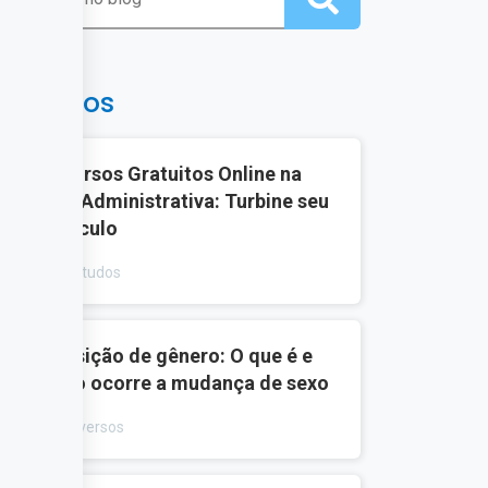
ais lidos
1
10 Cursos Gratuitos Online na
Área Administrativa: Turbine seu
Currículo
Estudos
2
Transição de gênero: O que é e
como ocorre a mudança de sexo
Diversos