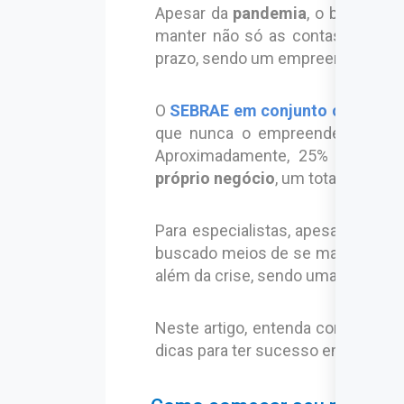
Apesar da
pandemia
, o brasilei
manter não só as contas em dia,
prazo, sendo um empreendedor de
O
SEBRAE em conjunto com o G
que nunca o empreendedorismo b
Aproximadamente, 25% dos brasi
próprio negócio
, um total de mai
Para especialistas, apesar do mo
buscado meios de se manter e en
além da crise, sendo uma esperanç
Neste artigo, entenda como começ
dicas para ter sucesso em qualque