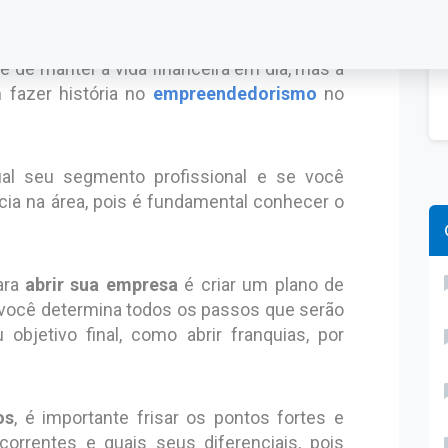
negócio
Brasil os negócios só têm avançado, e isso
e de manter a vida financeira em dia, mas a
 fazer história no
empreendedorismo
no
ual seu segmento profissional e se você
ia na área, pois é fundamental conhecer o
ara
abrir sua empresa
é criar um plano de
ocê determina todos os passos que serão
objetivo final, como abrir franquias, por
os
, é importante frisar os pontos fortes e
orrentes e quais seus diferenciais, pois