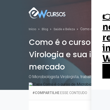
Curs
Como é o curso de 
Início
Blog
Saúde e Beleza
Como é o curso de M
Virologia e sua impo
mercado
O Microbiologista Virologista, trabalha em bus
Publicado quarta, 23 de junho de 2021
#COMPARTILHE
ESSE CONTEUDO