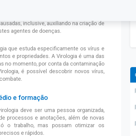
fico com a finalidade de analisar micro-
, protozoários e vírus, e entender como se
s causam, como acontece contaminações e
sadas, inclusive, auxiliando na criação de
tes agentes de doenças.
logia que estuda especificamente os vírus e
ntos e propriedades. A Virologia é uma das
as no momento, por conta da contaminação
irologia, é possível descobrir novos vírus,
 combate.
 médio e formação
 virologia deve ser uma pessoa organizada,
 de processos e anotações, além de novas
 só o trabalho, mas possam otimizar os
precisos e rápidos.