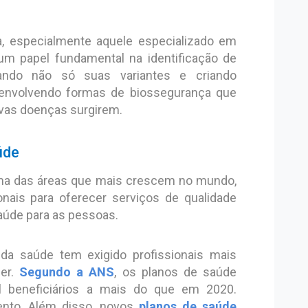
ta, especialmente aquele especializado em
o um papel fundamental na identificação de
trando não só suas variantes e criando
envolvendo formas de biossegurança que
as doenças surgirem.
úde
ma das áreas que mais crescem no mundo,
onais para oferecer serviços de qualidade
aúde para as pessoas.
da saúde tem exigido profissionais mais
cer.
Segundo a ANS
, os planos de saúde
l beneficiários a mais do que em 2020.
ento. Além disso, novos
planos de saúde