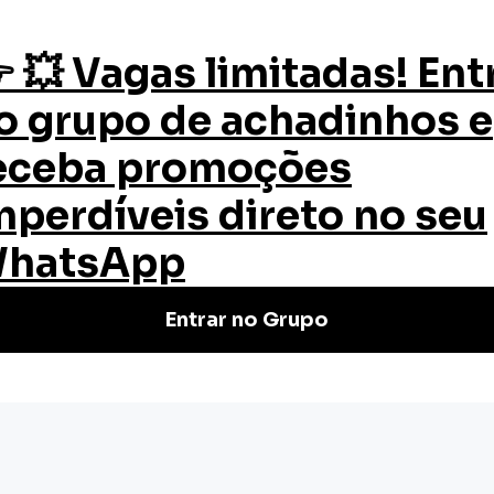
os
Quem Somos
Certificado
Blog
Microbiologia: Virologia e sua importância para o mercado
icrobiologia:
rtância para o
ca de novos micro-organismos,...