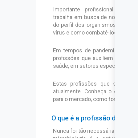
Importante profissional de lab
trabalha em busca de novos
micr
do perfil dos organismos existen
vírus e como combatê-los em prol 
Em tempos de pandemia, é de s
profissões que auxiliem no avanç
saúde, em setores específicos c
Estas profissões que se fund
atualmente. Conheça o curso de M
para o mercado, como formas de se
O que é a profissão de Micro
Nunca foi tão necessária a profiss