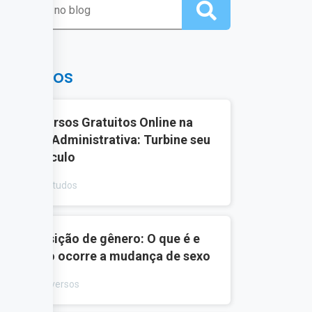
ais lidos
1
10 Cursos Gratuitos Online na
Área Administrativa: Turbine seu
Currículo
Estudos
2
Transição de gênero: O que é e
como ocorre a mudança de sexo
Diversos