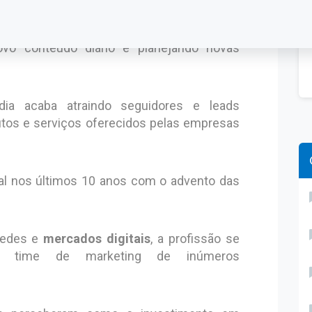
al Media?
que está responsável pelas redes sociais de
ovo conteúdo diário e planejando novas
dia acaba atraindo seguidores e leads
utos e serviços oferecidos pelas empresas
al nos últimos 10 anos com o advento das
redes e
mercados digitais
, a profissão se
 o time de marketing de inúmeros