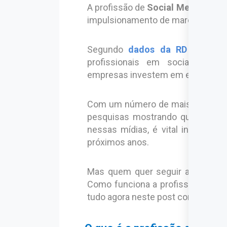
A profissão de
Social Media
é uma
impulsionamento de marca, produto
Segundo
dados da RD Station
profissionais em social medi
empresas investem em estratégias
Com um número de mais de 4,7 bil
pesquisas mostrando que ao me
nessas mídias, é vital investir 
próximos anos.
Mas quem quer seguir a carreira
Como funciona a profissão? E os
tudo agora neste post completo p