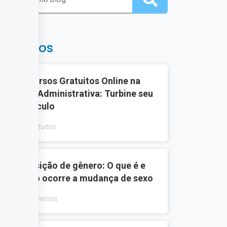
ais lidos
1
10 Cursos Gratuitos Online na
Área Administrativa: Turbine seu
Currículo
Estudos
2
Transição de gênero: O que é e
como ocorre a mudança de sexo
Diversos