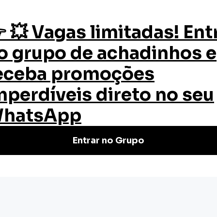
os
Quem Somos
Certificado
Blog
cial Media e como começar nesta carreira
Media e como
ira
dia, por onde deve começar? Como...